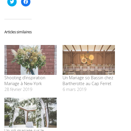
Cliquez
Cliquez
pour
pour
partager
partager
sur
sur
Twitter(ouvre
Facebook(ouvre
dans
dans
une
une
nouvelle
nouvelle
fenêtre)
fenêtre)
Articles similaires
Shooting d’inspiration
Un Mariage so Bassin chez
Mariage à New-York
Bartherotte au Cap Ferret
28 février 2019
6 mars 2019
Un joli mariage sur le