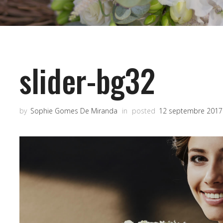
slider-bg32
by
Sophie Gomes De Miranda
in
posted
12 septembre 2017