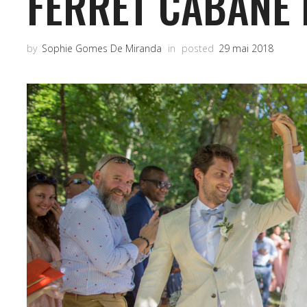
FERRET CABANE
by
Sophie Gomes De Miranda
in
posted
29 mai 2018